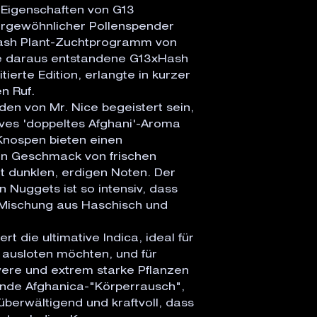
Eigenschaften von G13
ergewöhnlicher Pollenspender
 Hash Plant-Zuchtprogramm von
e daraus entstandene G13xHash
itierte Edition, erlangte in kurzer
n Ruf.
den von Mr. Nice begeistert sein,
sives 'doppeltes Afghani'-Aroma
-Knospen bieten einen
en Geschmack von frischen
t dunklen, erdigen Noten. Der
 Nuggets ist so intensiv, dass
Mischung aus Haschisch und
t die ultimative Indica, ideal für
 ausloten möchten, und für
were und extrem starke Pflanzen
ende Afghanica-"Körperrausch",
o überwältigend und kraftvoll, dass