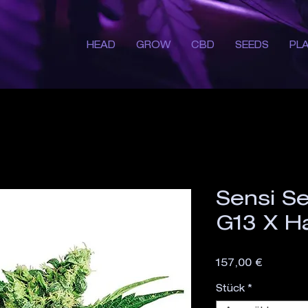
HEAD
GROW
CBD
SEEDS
PL
Sensi S
G13 X H
Preis
157,00 €
Stück
*