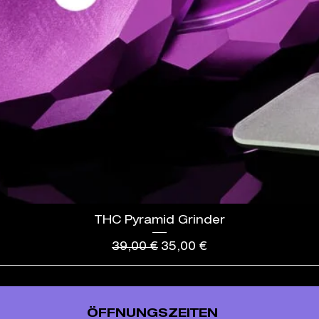
THC Pyramid Grinder
Standardpreis
Sale-Preis
39,00 €
35,00 €
ÖFFNUNGSZEITEN