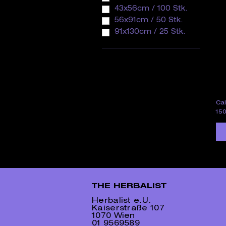
43x56cm / 100 Stk.
56x91cm / 50 Stk.
91x130cm / 25 Stk.
Ca
Pre
150
THE HERBALIST
Herbalist e.U.
Kaiserstraße 107
1070 Wien
01 9569589