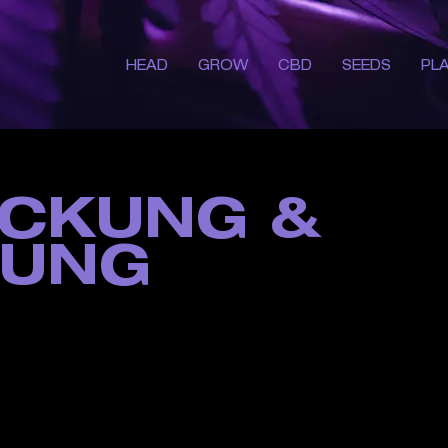
HEAD
GROW
CBD
SEEDS
PL
CKUNG &
RUNG