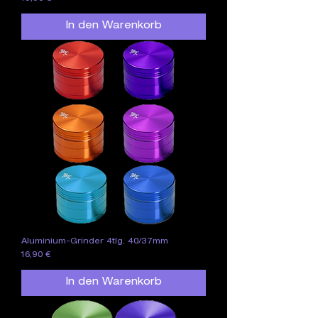
In den Warenkorb
Aluminium-Grinder 4tlg. 40/37mm
Preis
16,90 €
In den Warenkorb