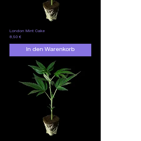
London Mint Cake
Preis
8,50 €
In den Warenkorb