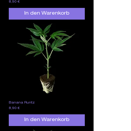
Preis
8,90 €
In den Warenkorb
Banana Runtz
Preis
8,90 €
In den Warenkorb