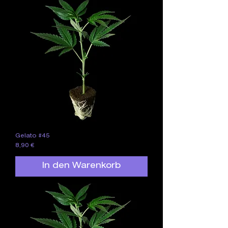
Gelato #45
Preis
8,90 €
In den Warenkorb