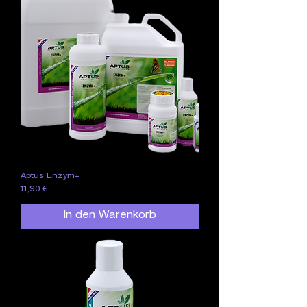
Aptus Enzym+
Preis
11,90 €
In den Warenkorb