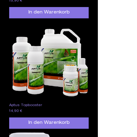
Preis
15,90 €
In den Warenkorb
Aptus Topbooster
Preis
14,90 €
In den Warenkorb