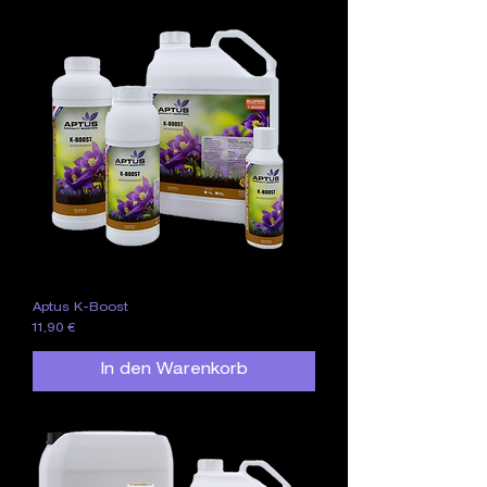
Aptus K-Boost
Preis
11,90 €
In den Warenkorb