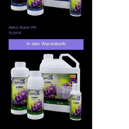
Aptus Super-PK
Preis
12,90 €
In den Warenkorb