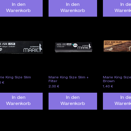
In den
In den
In d
Warenkorb
Warenkorb
Waren
ie King Size Slim
Marie King Size Slim +
Marie King Size
Schnellansicht
Schnellansicht
Schnella
Filter
Brown
is
0 €
Preis
Preis
2,00 €
1,40 €
In den
In den
In d
Warenkorb
Warenkorb
Waren