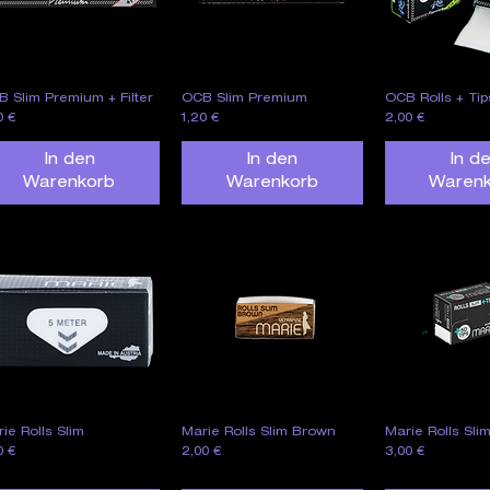
 Slim Premium + Filter
OCB Slim Premium
OCB Rolls + Tip
Schnellansicht
Schnellansicht
Schnella
is
Preis
Preis
0 €
1,20 €
2,00 €
In den
In den
In d
Warenkorb
Warenkorb
Waren
ie Rolls Slim
Marie Rolls Slim Brown
Marie Rolls Slim
Schnellansicht
Schnellansicht
Schnella
is
Preis
Preis
0 €
2,00 €
3,00 €