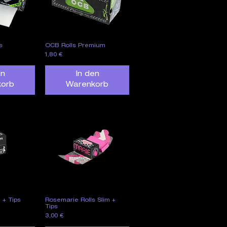
s
OCB Rolls Premium
nsicht
Schnellansicht
Preis
1,80 €
en
In den
korb
Warenkorb
 + Tips
Rosemarie Rolls Slim +
nsicht
Schnellansicht
Tips
Preis
3,00 €