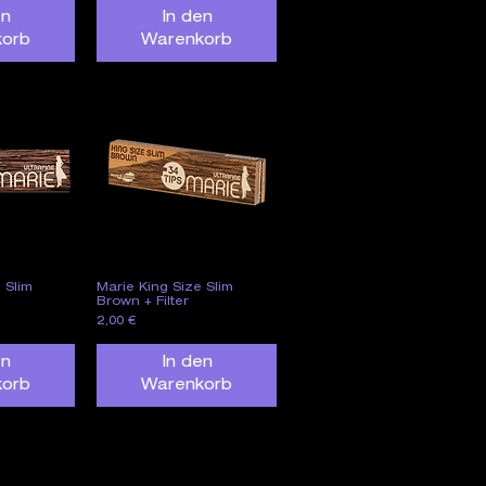
en
In den
korb
Warenkorb
 Slim
Marie King Size Slim
nsicht
Schnellansicht
Brown + Filter
Preis
2,00 €
en
In den
korb
Warenkorb