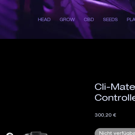
HEAD
GROW
CBD
SEEDS
PL
Cli-Mate
Controll
Preis
300,20 €
Nicht verfügb