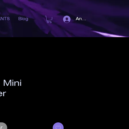
Anmelden
ANTS
Blog
 Mini
er
ar