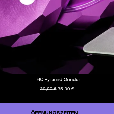
THC Pyramid Grinder
Standardpreis
Sale-Preis
39,00 €
35,00 €
ÖFFNUNGSZEITEN