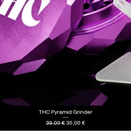
THC Pyramid Grinder
Standardpreis
Sale-Preis
39,00 €
35,00 €