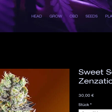
HEAD
GROW
CBD
SEEDS
PL
Sweet S
Zenzati
Preis
30,00 €
Stück
*