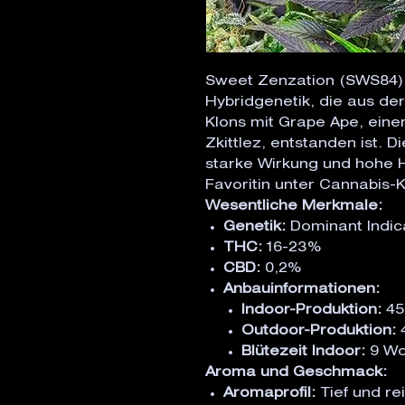
Sweet Zenzation (SWS84) 
Hybridgenetik, die aus der
Klons mit Grape Ape, ein
Zkittlez, entstanden ist. D
starke Wirkung und hohe H
Favoritin unter Cannabis-
Wesentliche Merkmale:
Genetik:
Dominant Indica
THC:
16-23%
CBD:
0,2%
Anbauinformationen:
Indoor-Produktion:
45
Outdoor-Produktion:
4
Blütezeit Indoor:
9 Wo
Aroma und Geschmack:
Aromaprofil:
Tief und re