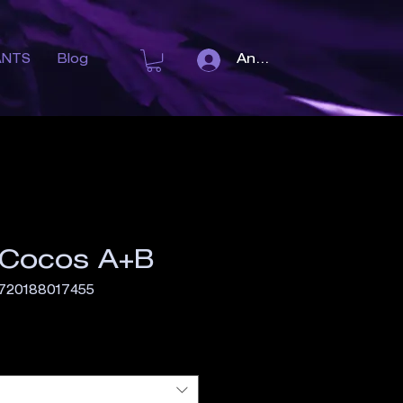
Anmelden
ANTS
Blog
 Cocos A+B
8720188017455