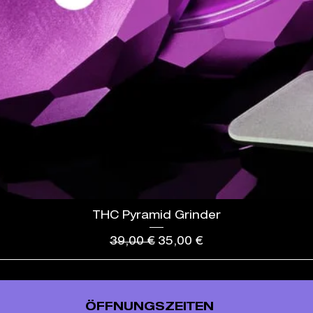
THC Pyramid Grinder
Standardpreis
Sale-Preis
39,00 €
35,00 €
ÖFFNUNGSZEITEN