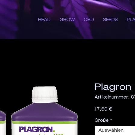
HEAD
GROW
CBD
SEEDS
PL
Plagron
Artikelnummer: 
Preis
17,60 €
Größe
*
Auswählen