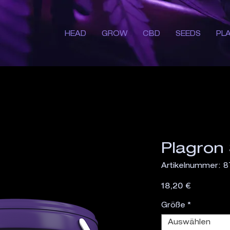
HEAD
GROW
CBD
SEEDS
PL
Plagron
Artikelnummer: 
Preis
18,20 €
Größe
*
Auswählen