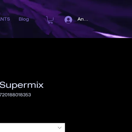
Anmelden
ANTS
Blog
 Supermix
8720188018353