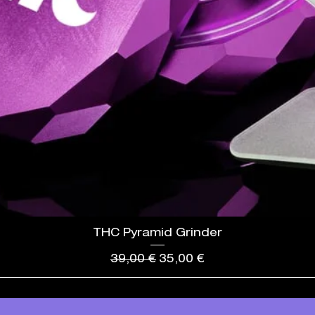
THC Pyramid Grinder
Standardpreis
Sale-Preis
39,00 €
35,00 €