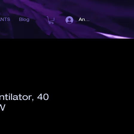
Anmelden
ANTS
Blog
ilator, 40
W