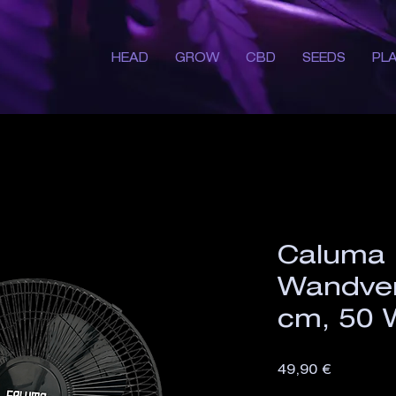
HEAD
GROW
CBD
SEEDS
PL
Caluma
Wandvent
cm, 50 
Preis
49,90 €