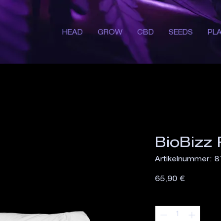
HEAD
GROW
CBD
SEEDS
PL
BioBizz 
Artikelnummer: 
Preis
65,90 €
Anzahl
*