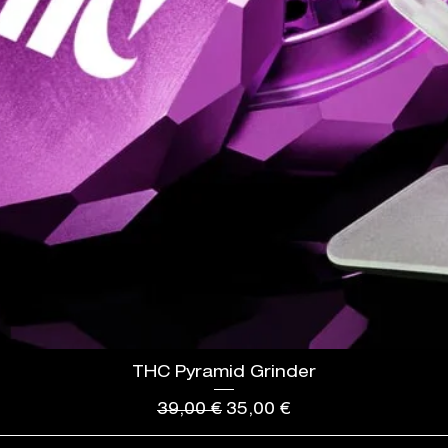
THC Pyramid Grinder
Standardpreis
Sale-Preis
39,00 €
35,00 €