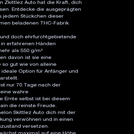
Zkittlez Auto hat die Kraft, dich
assen. Entdecke die ausgeprägten
us jedem Stückchen dieser
omen beladenen THC-Fabrik
 und doch ehrfurchtgebietende
, in erfahrenen Händen
mehr als 550 g/m²
n davon ist sie eine
 so gut wie von alleine
ideale Option für Anfänger und
rstellt.
ist nur 70 Tage nach der
– eine wahre
e Ernte selbst ist bei diesem
ain die reinste Freude.
lon Skittlez Auto dich mit der
kung verwöhnen und in einen
eszustand versetzen.
 wächst maximal auf eine Höhe