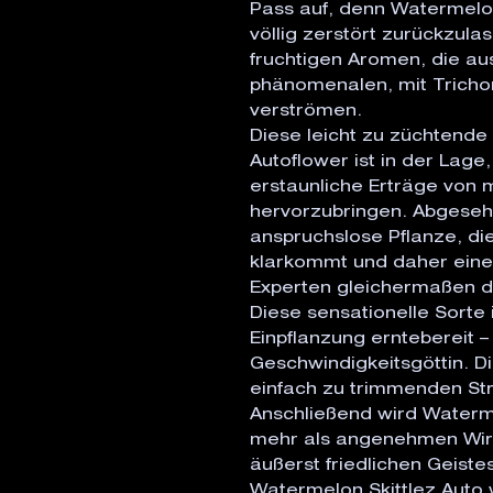
Pass auf, denn Watermelon 
völlig zerstört zurückzul
fruchtigen Aromen, die a
phänomenalen, mit Trich
verströmen.
Diese leicht zu züchtende
Autoflower ist in der Lage
erstaunliche Erträge von 
hervorzubringen. Abgesehe
anspruchslose Pflanze, die
klarkommt und daher eine 
Experten gleichermaßen da
Diese sensationelle Sorte 
Einpflanzung erntebereit 
Geschwindigkeitsgöttin. Di
einfach zu trimmenden Str
Anschließend wird Waterme
mehr als angenehmen Wir
äußerst friedlichen Geist
Watermelon Skittlez Auto