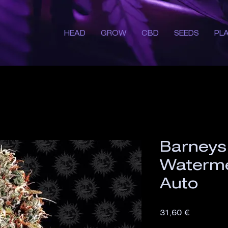
HEAD
GROW
CBD
SEEDS
PL
Barneys
Waterme
Auto
Preis
31,60 €