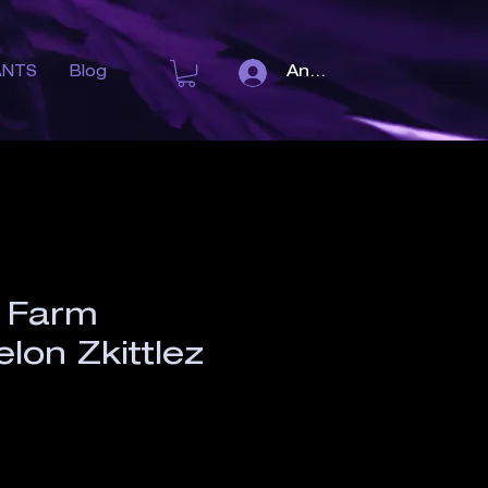
Anmelden
ANTS
Blog
 Farm
lon Zkittlez