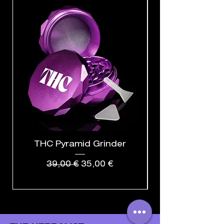
THC Pyramid Grinder
Standardpreis
Sale-Preis
39,00 €
35,00 €